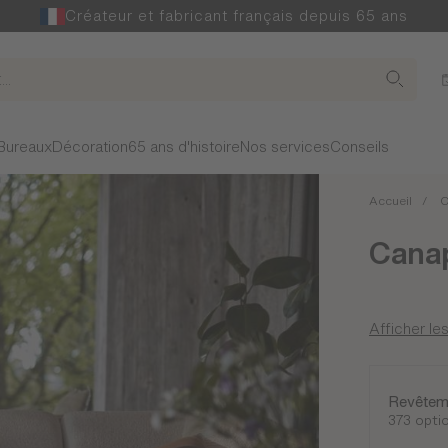
Créateur et fabricant français depuis 65 ans
Bureaux
Décoration
65 ans d'histoire
Nos services
Conseils
Accueil
C
Canap
Afficher les
Revêtem
373 opti