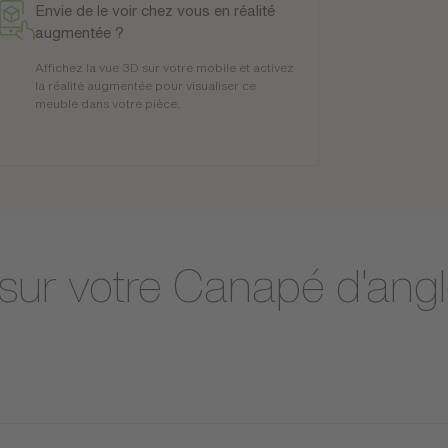
Envie de le voir chez vous en réalité
augmentée ?
Affichez la vue 3D sur votre mobile et activez
la réalité augmentée pour visualiser ce
meuble dans votre pièce.
 sur votre Canapé d'ang
on confort inégalable. Idéal pour se détendre, sa finition bouclé