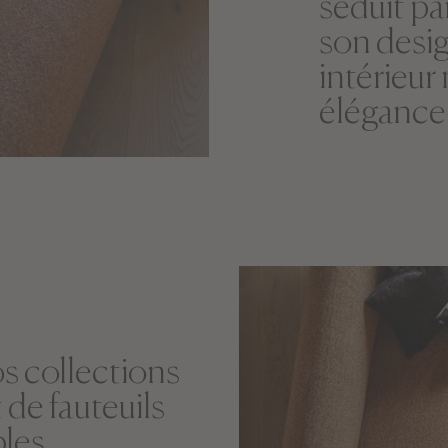
séduit pa
son desig
intérieur 
élégance 
s collections
 de fauteuils
bles