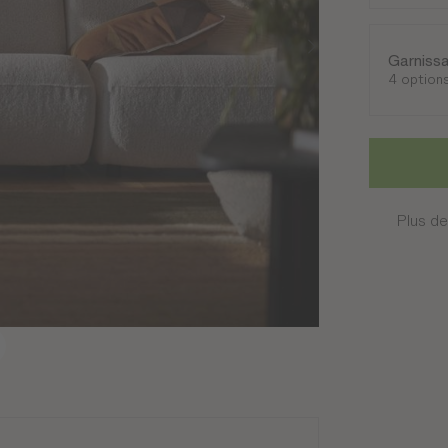
Garniss
4 option
Plus de