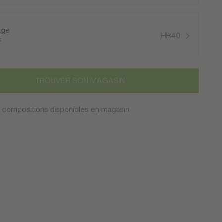
age
HR40
s
TROUVER SON MAGASIN
 compositions disponibles en magasin