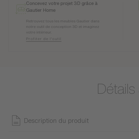
Concevez votre projet 3D grâce à
Gautier Home
Retrouvez tous les meubles Gautier dans
notre outil de conception 3D et imaginez
votre intérieur.
Profiter de l'outil
Détails
Description du produit
Le canapé d'angle Oasis séduit par son design organique et s