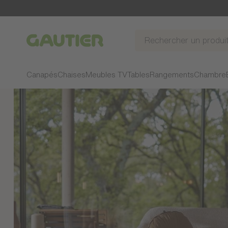
Gautier
Canapés
Chaises
Meubles TV
Tables
Rangements
Chambre