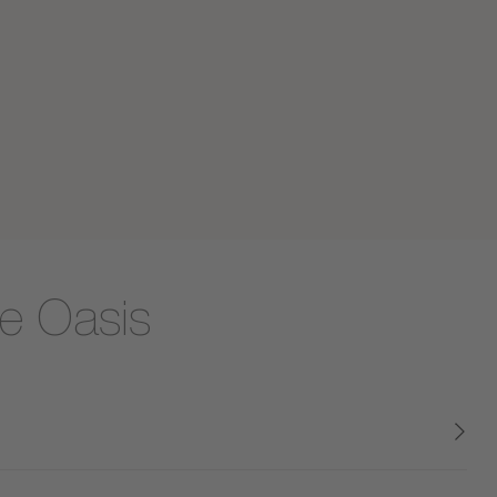
le Oasis
e crée une ambiance cocooning. Modulable et personnalisable,