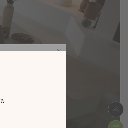
rée au cours d’une utilisation correcte, sur un sommier de
90kg
L. 312cm * H.76cm * P.160cm
 un sommier de marque « GAUTIER » exclusivement.
Colis 1 : 88 x 73 x 130 cm (29kg)
Colis 2 : 160 x 73 x 102 cm (37,5kg)
Colis 3 : 89 x 73 x 80 cm (23kg)
e et intérieur, à l’exclusion des modèles d’exposition.
st exclue de la garantie toute autre prestation ou tout
z notre
catalogue
l 2026 !