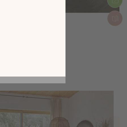
tion en découvrant
ur l’écran de votre
ix !
CATALOGUE 2026