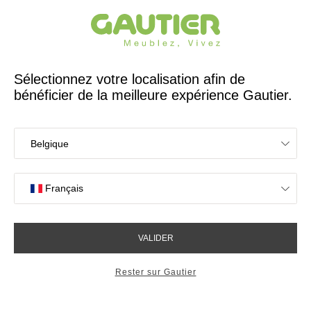
Créateur et fabricant français depuis 65 ans
Gautier
Accueil
Chambre
Lit Mervent
Lit Mervent