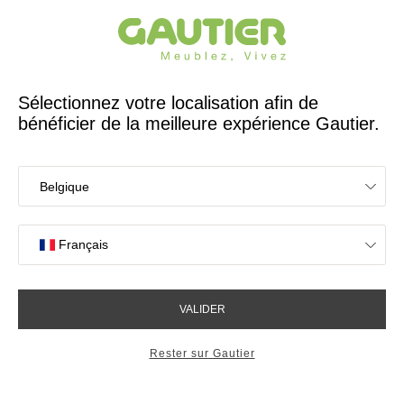
Créateur et fabricant français depuis 65 ans
Gautier
Accueil
Magasins
Meubles Gautier Guadeloupe Baie-Mahault