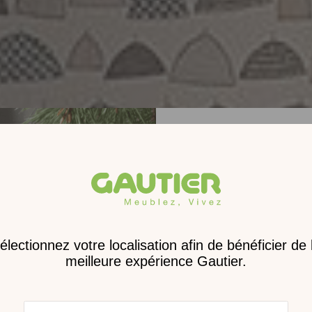
Receve
nouveau 
digita