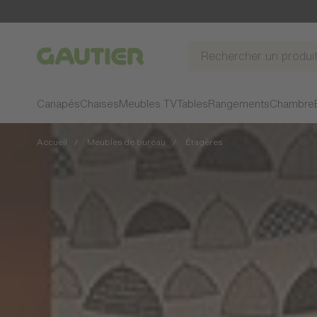
Gautier
Canapés
Chaises
Meubles TV
Tables
Rangements
Chambre
Accueil
Meubles de bureau
Étagères