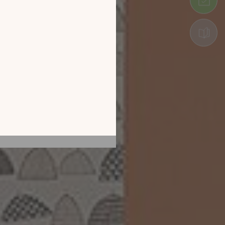
tion en découvrant
ur l’écran de votre
ix !
CATALOGUE 2026