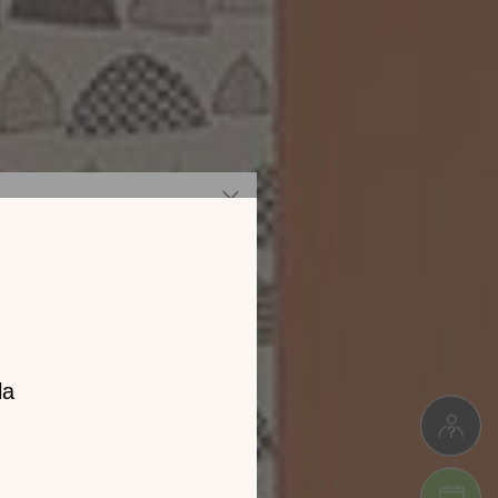
z notre
catalogue
l 2026 !