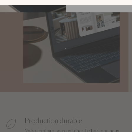
Production durable
Notre territoire nous est cher. Le bois que nous