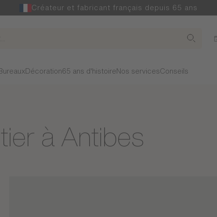
Créateur et fabricant français depuis 65 ans
Bureaux
Décoration
65 ans d'histoire
Nos services
Conseils
ier à Antibes