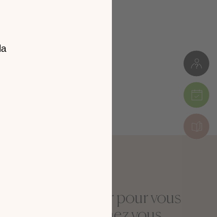
z notre
catalogue
l 2026 !
tion en découvrant
ur l’écran de votre
ix !
CATALOGUE 2026
La newsletter pour vous
sentir bien chez vous