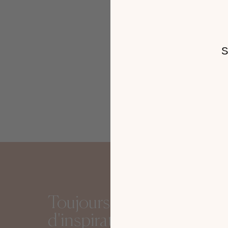
11 Chemin de Soriech
34970 Lattes
Itinéraire
0467022090
Gautier 
10:00–19:00
PLUS DE DÉTAILS
PRENDRE RENDEZ-VOUS
Mamoudzou
Toujours plus
d'inspirations avec le