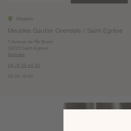
Magasin
Meubles Gautier Grenoble / Saint-Egrève
1 Avenue de l'Île Brune
38120 Saint-Egrève
Itinéraire
04 76 50 44 30
09:30–19:00
PLUS DE DÉTAILS
PRENDRE RENDEZ-VOUS
Magasin
Meubles Gautier Montpellier