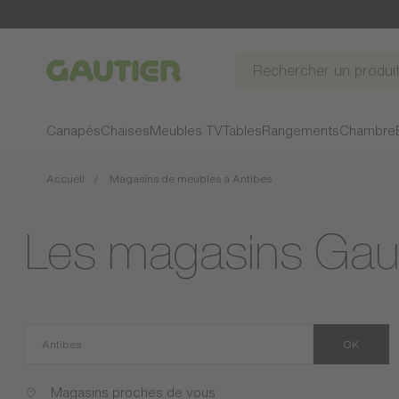
Gautier
Canapés
Chaises
Meubles TV
Tables
Rangements
Chambre
Accueil
Magasins de meubles à Antibes
Les magasins Gaut
OK
Magasins proches de vous