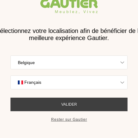
Receve
nouveau 
en Mayotte
digita
Trouvez l’inspira
nos collections s
cho
RECEVOIR LE 