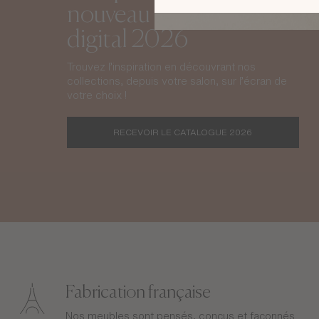
nouveau catalogue
digital 2026
Trouvez l’inspiration en découvrant nos
collections, depuis votre salon, sur l’écran de
votre choix !
RECEVOIR LE CATALOGUE 2026
Fabrication française
Nos meubles sont pensés, conçus et façonnés