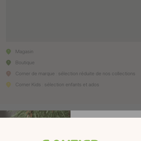
Magasin
Boutique
Corner de marque : sélection réduite de nos collections
Corner Kids : sélection enfants et ados