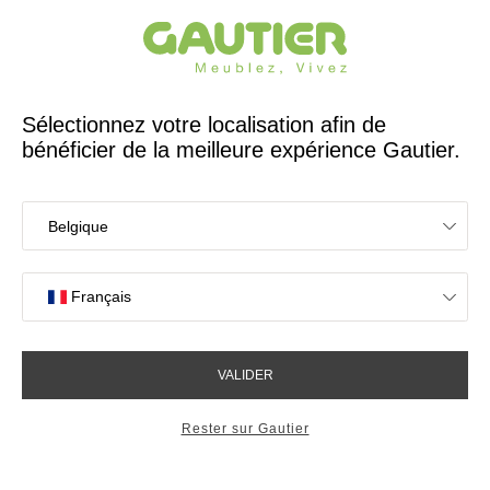
Créateur et fabricant français depuis 65 ans
Gautier
Accueil
Magasins de meubles à Saint-Egrève
Les magasins Gautier
à Saint-Egrève
OK
Magasins proches de vous